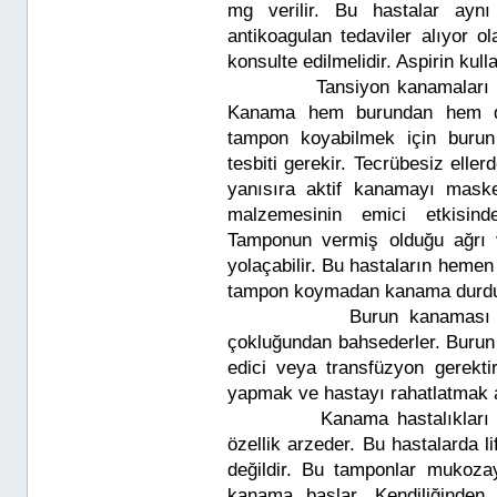
mg verilir. Bu hastalar ayn
antikoagulan tedaviler alıyor ola
konsulte edilmelidir. Aspirin kull
Tansiyon kanamaları burnun
Kanama hem burundan hem de 
tampon koyabilmek için burun 
tesbiti gerekir. Tecrübesiz ell
yanısıra aktif kanamayı mask
malzemesinin emici etkisind
Tamponun vermiş olduğu ağrı 
yolaçabilir. Bu hastaların hemen
tampon koymadan kanama durduru
Burun kanaması ile gele
çokluğundan bahsederler. Burun 
edici veya transfüzyon gerektir
yapmak ve hastayı rahatlatmak 
Kanama hastalıkları neden
özellik arzeder. Bu hastalarda 
değildir. Bu tamponlar mukozaya
kanama başlar. Kendiliğinden 