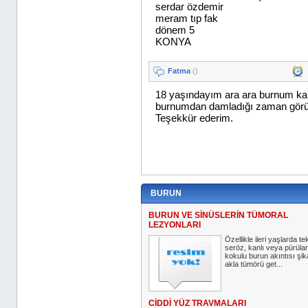
BURUN
BURUN VE SİNÜSLERİN TÜMORAL
LEZYONLARI
Özellikle ileri yaşlarda tek
seröz, kanlı veya pürülan
kokulu burun akıntısı şik
akla tümörü get...
CİDDİ YÜZ TRAVMALARI