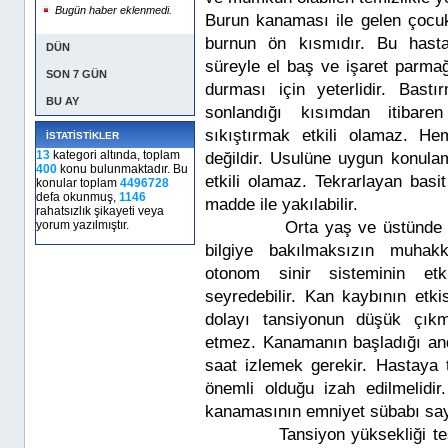
Bugün haber eklenmedi.
Burun kanaması ile gelen çoc
burnun ön kısmıdır. Bu hasta
DÜN
süreyle el baş ve işaret parma
SON 7 GÜN
durması için yeterlidir. Bast
BU AY
sonlandığı kısımdan itibare
sıkıştırmak etkili olamaz. 
İSTATİSTİKLER
13
kategori altında, toplam
değildir. Usulüne uygun konula
400
konu bulunmaktadır. Bu
etkili olamaz. Tekrarlayan bas
konular toplam
4496728
defa okunmuş,
1146
madde ile yakılabilir.
rahatsızlık şikayeti veya
yorum yazılmıştır.
Orta yaş ve üstünde tansiy
bilgiye bakılmaksızın muhakk
otonom sinir sisteminin etk
seyredebilir. Kan kaybının etki
dolayı tansiyonun düşük çık
etmez. Kanamanın başladığı and
saat izlemek gerekir. Hastaya
önemli olduğu izah edilmelidir
kanamasının emniyet sübabı sayıl
Tansiyon yüksekliği tespit ed