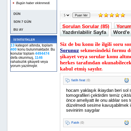
Bugün haber eklenmedi.
DÜN
SON 7 GÜN
Sorulan Sorular (85)
Yorum
BU AY
Yazdırılabilir Sayfa
Word'e 
İSTATİSTİKLER
Siz de bu konu ile ilgili soru s
13
kategori altında, toplam
400
konu bulunmaktadır. Bu
Sorunuz
sekmesindeki formu d
konular toplam
4494474
şikayet veya sorular konu altın
defa okunmuş,
1146
rahatsızlık şikayeti veya
herkes tarafından okunabilecek
yorum yazılmıştır.
kabul etmiş sayılır.