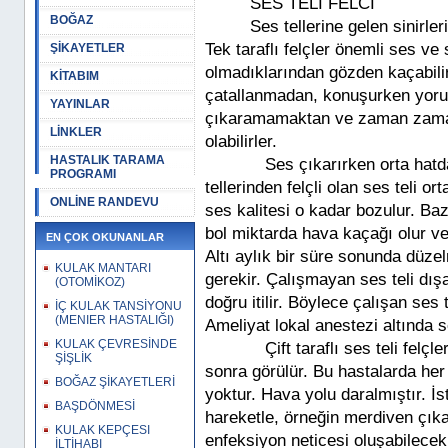
SES TELİ FELCİ
BOĞAZ
Ses tellerine gelen sinirlerin 
Tek taraflı felçler önemli ses v
ŞİKAYETLER
olmadıklarından gözden kaçabilirl
KİTABIM
çatallanmadan, konuşurken yoru
YAYINLAR
çıkaramamaktan ve zaman zaman
LİNKLER
olabilirler.
HASTALIK TARAMA
Ses çıkarırken orta hatda b
PROGRAMI
tellerinden felçli olan ses teli o
ONLİNE RANDEVU
ses kalitesi o kadar bozulur. Baz
bol miktarda hava kaçağı ol
EN ÇOK OKUNANLAR
Altı aylık bir süre sonunda düz
KULAK MANTARI
gerekir. Çalışmayan ses teli dışa
(OTOMİKOZ)
doğru itilir. Böylece çalışan ses
İÇ KULAK TANSİYONU
(MENIER HASTALIĞI)
Ameliyat lokal anestezi altında se
KULAK ÇEVRESİNDE
Çift taraflı ses teli felçleri
ŞİŞLİK
sonra görülür. Bu hastalarda her 
BOĞAZ ŞİKAYETLERİ
yoktur. Hava yolu daralmıştır. İs
BAŞDÖNMESİ
hareketle, örneğin merdiven çık
KULAK KEPÇESI
enfeksiyon neticesi oluşabilece
İLTİHABI