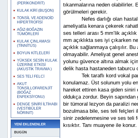
(PERİKONDRİT)
tıkanmalarına neden olabilirler.
KULAK KİRİ (BUŞON)
görülmeleri gerekir.
TONSİL VE ADENOİD
Nefes darlığı olan hastalarda 
HİPERTROFİSİ
ameliyatla kenara çekerek rahatl
AĞIZ-BOĞAZIN
ses telleri arası 5 mm’lik açıklık
TÜMÖRLERİ
mm açıklıkta ses iyi çıkarken nef
KULAK ÇINLAMASI
(TİNNİTUS)
açıklık sağlanmaya çalışılır. Bu
BOYUN KİTLELERİ
olmayabilir. Ameliyat genel anest
YÜKSEK SESİN KULAK
yolunu güvence altına almak için
ÜZERİNE ETKİSİ
delik hasta hastaneden taburcu ol
(AKUSTİK TRAVMA )
Tek taraflı kord vokal parali
SES TELİ FELCİ
konulamaz. Üst solunum yolu enfe
AKUT
TONSİLLOFARENJİT
hareket ettiren kasa giden siniri
(BOĞAZ
oldukça zordur. Beyin sapından 
ENFEKSİYONU)
bir tümoral lezyon da paralizi ne
DENGE SİNİRİ İLTİHABI
(VESTIBÜLER
bozulmasa bile, ses teli felçleri 
NÖRINIT)
sinir zedelenmesine ve ses teli f
YENİ EKLENENLER
kısıktır. Tanı muayene ile konur.
BUGÜN